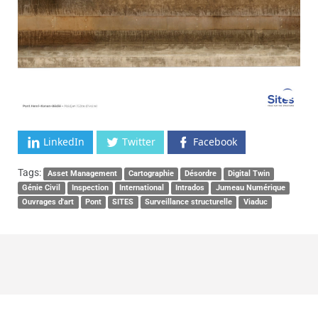
LinkedIn
Twitter
Facebook
Tags:
Asset Management
Cartographie
Désordre
Digital Twin
Génie Civil
Inspection
International
Intrados
Jumeau Numérique
Ouvrages d'art
Pont
SITES
Surveillance structurelle
Viaduc