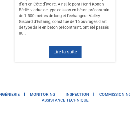
d’art en Côte d’Ivoire. Ainsi, le pont Henri-Konan-
Bédié, viaduc de type caisson en béton précontraint
de 1.500 mètres de long et l’échangeur Valéry
Giscard d’Estaing, constitué de 16 ouvrages d’art
de type dalle en béton précontraint, ont été passés
au…
Lire la suite
INGÉNIERIE
MONITORING
INSPECTION
COMMISSIONIN
ASSISTANCE TECHNIQUE