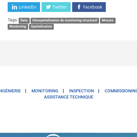
LinkedIn
Twitter
Facebook
Tags:
Data
Géospatialisation du monitoring structurel
Mesure
Monitoring
Spatialisation
INGÉNIERIE
MONITORING
INSPECTION
COMMISSIONIN
ASSISTANCE TECHNIQUE