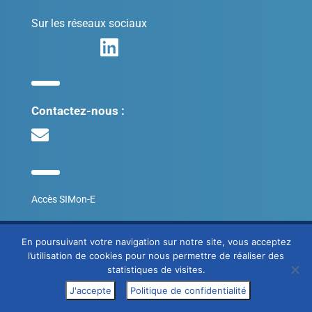
Sur les réseaux sociaux
Contactez-nous :
Accès SIMon-E
© SITES 2020
En poursuivant votre navigation sur notre site, vous acceptez
l’utilisation de cookies pour nous permettre de réaliser des
Mentions légales
statistiques de visites.
J'accepte
Politique de confidentialité
Conception : Agence Galilée/Freestudio