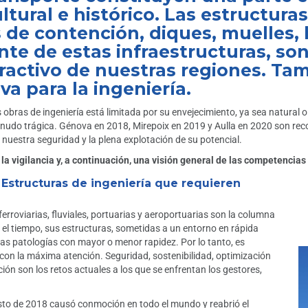
tural e histórico. Las estructuras
de contención, diques, muelles, ba
te de estas infraestructuras, son
atractivo de nuestras regiones. T
a para la ingeniería.
s obras de ingeniería está limitada por su envejecimiento, ya sea natural 
nudo trágica. Génova en 2018, Mirepoix en 2019 y Aulla en 2020 son recor
 nuestra seguridad y la plena explotación de su potencial.
e la vigilancia y, a continuación, una visión general de las competenci
 Estructuras de ingeniería que requieren
ferroviarias, fluviales, portuarias y aeroportuarias son la columna
 el tiempo, sus estructuras, sometidas a un entorno en rápida
sas patologías con mayor o menor rapidez. Por lo tanto, es
 con la máxima atención. Seguridad, sostenibilidad, optimización
ón son los retos actuales a los que se enfrentan los gestores,
sto de 2018 causó conmoción en todo el mundo y reabrió el