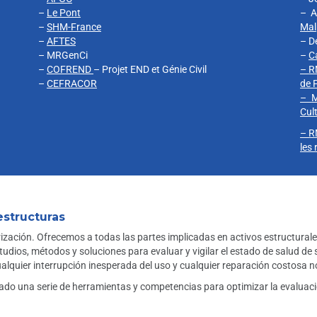
–
Le Pont
– A
–
SHM-France
Mal
–
AFTES
– D
– MRGenCi
–
C
–
COFREND
– Projet END et Génie Civil
–
R
–
CEFRACOR
de 
–
M
Cul
–
R
les
estructuras
ación. Ofrecemos a todas las partes implicadas en activos estructurales
dios, métodos y soluciones para evaluar y vigilar el estado de salud de su
cualquier interrupción inesperada del uso y cualquier reparación costosa n
ado una serie de herramientas y competencias para optimizar la evaluación