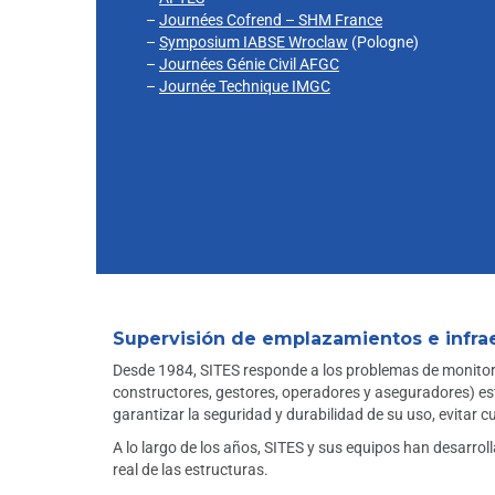
–
Journées Cofrend – SHM France
–
Symposium IABSE Wroclaw
(Pologne)
–
Journées Génie Civil AFGC
–
Journée Technique IMGC
Supervisión de emplazamientos e infra
Desde 1984, SITES responde a los problemas de monitoriz
constructores, gestores, operadores y aseguradores) estu
garantizar la seguridad y durabilidad de su uso, evitar 
A lo largo de los años, SITES y sus equipos han desarroll
real de las estructuras.