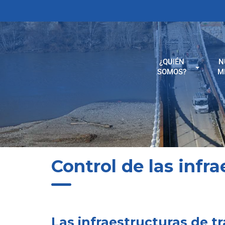
¿QUIÉN
N
SOMOS?
M
Control de las infr
Las infraestructuras de t