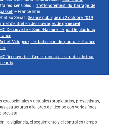
ffaires sensibles :
‘L’effondrement du barrage de
passet’
– France Inter
ébat au Sénat :
Séance publique du 2 octobre 2019
arnet d’entretien des ouvrages de génie civil
MC Découverte – Saint-Nazaire : le pont le plus long
France
ichel Virlogeux, le bâtisseur de ponts –
France
ture
MC Découverte –
Génie français : les routes de tous
 records
 excepcionales y actuales (propietarios, proyectistas,
s estructuras a lo largo del tiempo con varios fines:
o prevista.
, la vigilancia, el seguimiento y el control en tiempo