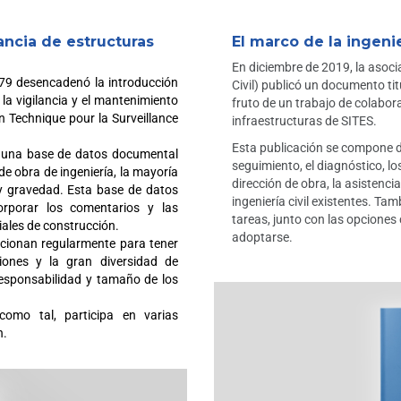
ancia de estructuras
El marco de la ingen
En diciembre de 2019, la asoc
79 desencadenó la introducción
Civil) publicó un documento tit
la vigilancia y el mantenimiento
fruto de un trabajo de colabora
on Technique pour la Surveillance
infraestructuras de SITES.
Esta publicación se compone de
e una base de datos documental
seguimiento, el diagnóstico, lo
e obra de ingeniería, la mayoría
dirección de obra, la asistenci
y gravedad. Esta base de datos
ingeniería civil existentes. T
orporar los comentarios y las
tareas, junto con las opcione
ales de construcción.
adoptarse.
ucionan regularmente para tener
iones y la gran diversidad de
responsabilidad y tamaño de los
omo tal, participa en varias
n.