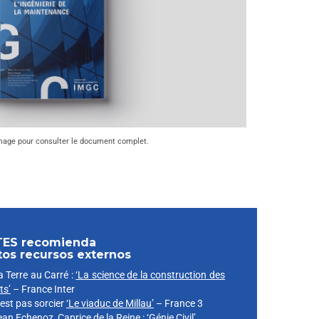
image pour consulter le document complet.
TES recomienda
tos recursos externos
a Terre au Carré :
‘La science de la construction des
ts’
– France Inter
’est pas sorcier
‘Le viaduc de Millau’
– France 3
ean Echenoz, Caprice de la Reine :
‘Génie Civil’