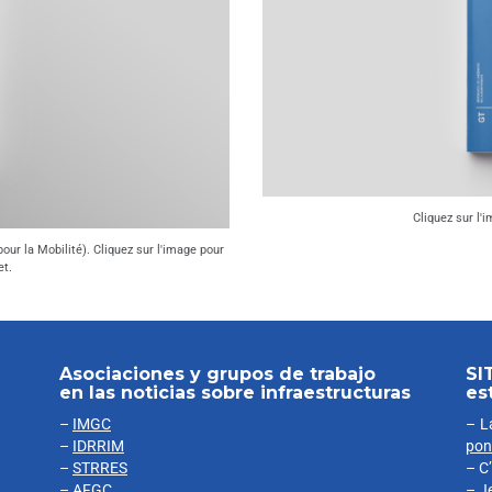
Cliquez sur l'
our la Mobilité). Cliquez sur l'image pour
et.
Asociaciones y grupos de trabajo
SI
en las noticias sobre infraestructuras
es
–
IMGC
– L
–
IDRRIM
pon
–
STRRES
– C
–
AFGC
– J