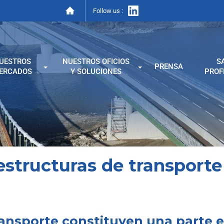
Follow us :
UESTROS
NUESTROS OFICIOS
S
PRENSA
ERCADOS
Y SOLUCIONES
PROF
aestructuras de transporte
ransporte constituyen una parte 