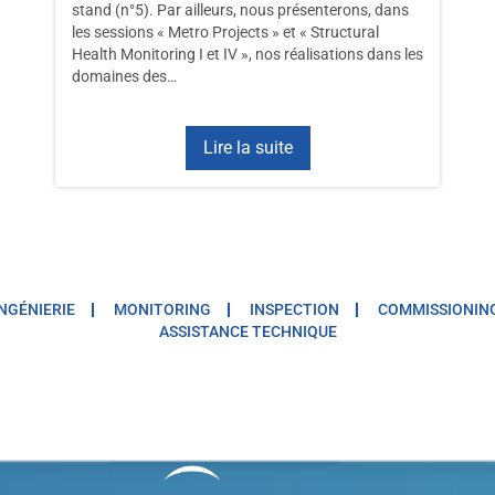
stand (n°5). Par ailleurs, nous présenterons, dans
les sessions « Metro Projects » et « Structural
Health Monitoring I et IV », nos réalisations dans les
domaines des…
Lire la suite
INGÉNIERIE
MONITORING
INSPECTION
COMMISSIONIN
ASSISTANCE TECHNIQUE