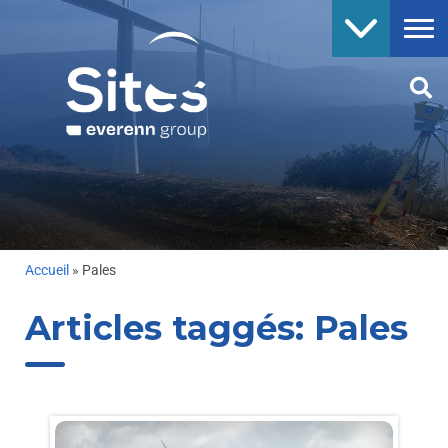
Accueil
»
Pales
Articles taggés:
Pales