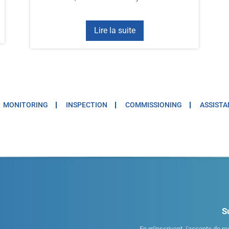
Lire la suite
MONITORING
INSPECTION
COMMISSIONING
ASSISTA
S
En m'inscrivant, j'accepte de re