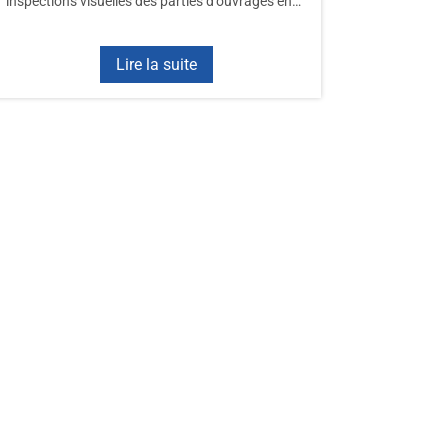
inspections visuelles des parties d’ouvrages en…
Lire la suite