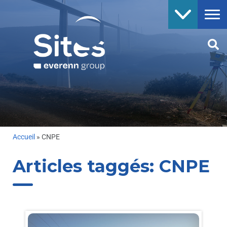
Accueil
»
CNPE
Articles taggés:
CNPE