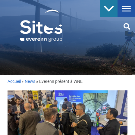
Accueil
»
News
»
Everenn présent à WNE