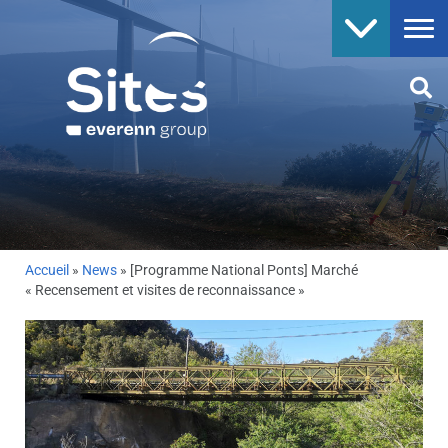
Accueil
»
News
»
[Programme National Ponts] Marché
« Recensement et visites de reconnaissance »