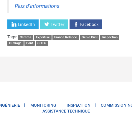
Plus d’informations
LinkedIn
Twitter
Facebook
Tags:
Cerema
Expertise
France Relance
Génie Civil
Inspection
Ouvrage
Pont
SITES
INGÉNIERIE
MONITORING
INSPECTION
COMMISSIONIN
ASSISTANCE TECHNIQUE