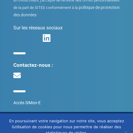
En m'inscrivant, j'accepte de recevoir des offres personnalisées
politique de protection
de la part de SITES conformément à la
des données
Sur les réseaux sociaux
Contactez-nous :
Accès SIMon-E
© SITES 2020
En poursuivant votre navigation sur notre site, vous acceptez
l’utilisation de cookies pour nous permettre de réaliser des
Mentions légales
statistiques de visites.