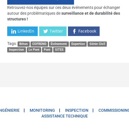
Retrouvez-nos équipes sur ces deux événements pour échanger
autour des problématiques de
surveillance et de durabilité des
structures !
LinkedIn
Twitter
Facebook
Tags:
Béton
COFREND
Événement
Expertise
Génie Civil
Inspection
Le Pont
Pont
SITES
INGÉNIERIE
MONITORING
INSPECTION
COMMISSIONIN
ASSISTANCE TECHNIQUE