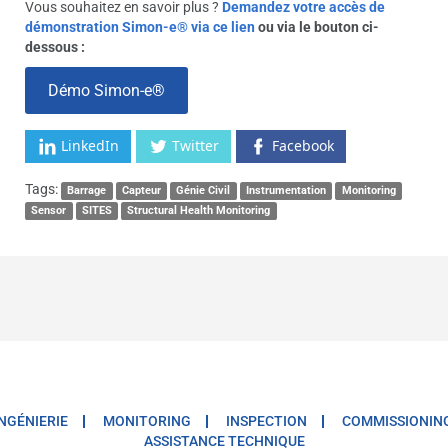
Vous souhaitez en savoir plus ?
Demandez votre accès de
démonstration Simon-e® via ce lien
ou via le bouton ci-
dessous :
Démo Simon-e®
LinkedIn
Twitter
Facebook
Tags:
Barrage
Capteur
Génie Civil
Instrumentation
Monitoring
Sensor
SITES
Structural Health Monitoring
INGÉNIERIE
MONITORING
INSPECTION
COMMISSIONIN
ASSISTANCE TECHNIQUE