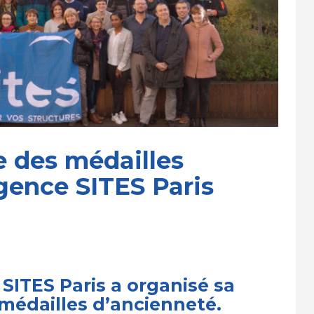
e des médailles
gence SITES Paris
SITES Paris a organisé sa
 médailles d’ancienneté.